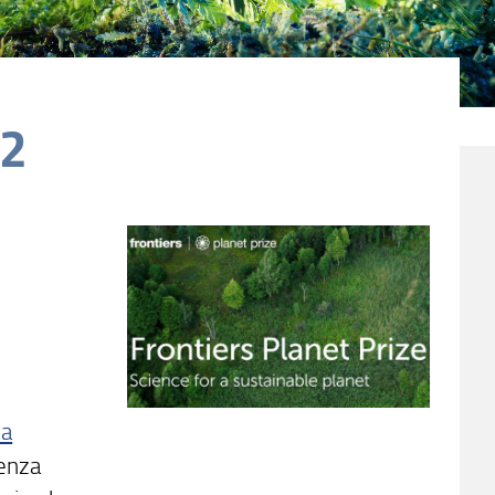
22
a
ienza