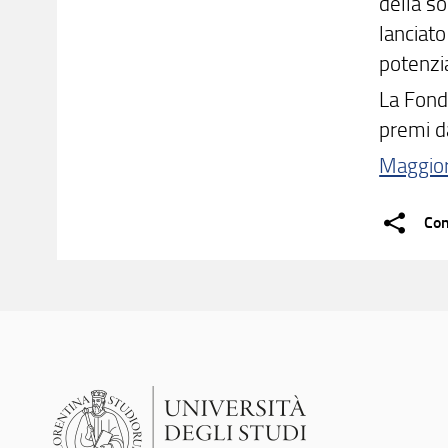
della so
lanciato
potenzia
La Fond
premi da
Maggior
Con