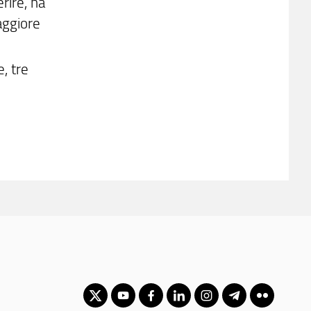
erire, ha
aggiore
, tre