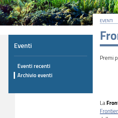
EVENTI
Fro
Eventi
Premi p
Eventi recenti
Archivio eventi
La
Fron
Frontier