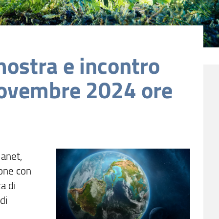
ostra e incontro
novembre 2024 ore
anet,
ione con
a di
di