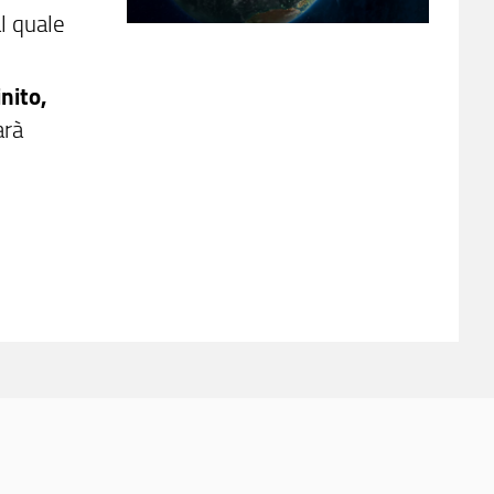
l quale
nito,
arà
l