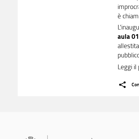
improcr
è chiam
L'inaug
aula 0
allestit
pubblico
Leggi i
Con