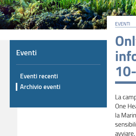
EVENTI
Onl
inf
Eventi
10
Eventi recenti
Archivio eventi
La camp
One Hea
la Marin
sensibil
avviare,