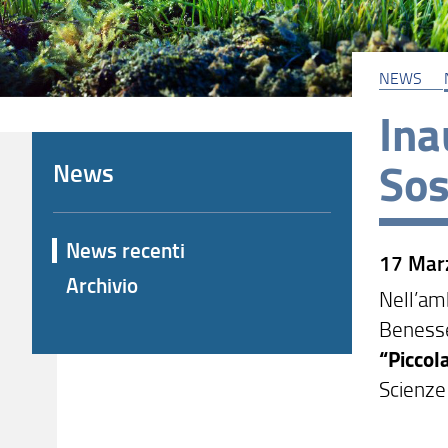
NEWS
Ina
Sos
News
News recenti
17 Mar
Archivio
Nell’am
Benesse
“Piccol
Scienze