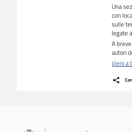
Una sezi
con loca
sulle te
legate a
A breve
autori d
Vieni a 
Con