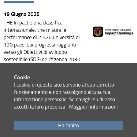
19 Giugno 2025
THE Impact è una classifica
internazionale, che misura le
performance di 2.526 università di
130 paesi sui progressi raggiunti
verso gli Obiettivi di sviluppo
sostenibile (SDG) dell'Agenda 2030.
Nella classifica 2025 (riferita all'anno
2024) l'Università di Firenze si colloca
Cookie
al primo posto, secondo la rilevazione,
I cookie di questo sito servono al suo corretto
insieme alle Università di Bologna e
funzionamento e non raccolgono alcuna tua
Padova e al Politecnico di Milano. In
informazione personale. Se navighi su di esso
particolare Unifi, che ha partecipato a
accetti la loro presenza.
Maggiori informazioni
13 obiettivi, è prima nella classifica sul
“Consumo e produzione sostenibili”
Ho capito
(SDG 12) e seconda nella “Lotta al
cambiamento climatico” (SDG 13),