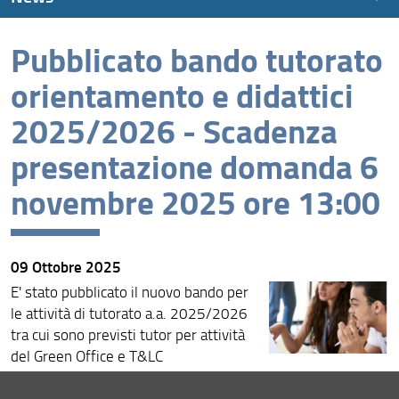
Pubblicato bando tutorato
News recenti
orientamento e didattici
Archivio
2025/2026 - Scadenza
presentazione domanda 6
novembre 2025 ore 13:00
09 Ottobre 2025
E' stato pubblicato il nuovo bando per
le attività di tutorato a.a. 2025/2026
tra cui sono previsti tutor per attività
del Green Office e T&LC
Il bando è pubblicato alla
pagina
. La
compilazione della domanda avviene