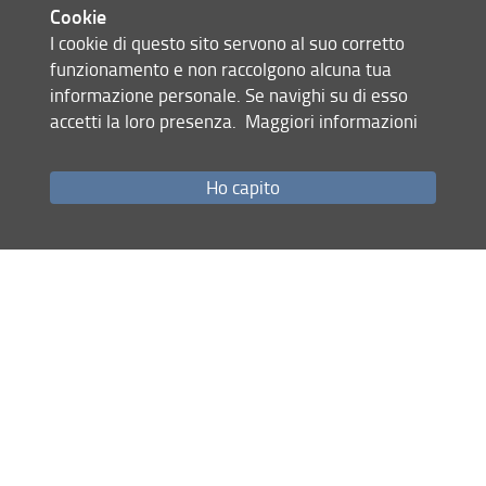
Cookie
su Esse3 tramite i servizi online, Menù
I cookie di questo sito servono al suo corretto
> Segreteria > Bandi per Attività a
funzionamento e non raccolgono alcuna tua
tempo parziale e tutorato.
informazione personale. Se navighi su di esso
La scadenza per la presentazione delle
accetti la loro presenza.
Maggiori informazioni
6 novembre 2025 ore
domande è
13:00.
Ho capito
Condividi
Mappa del sito
RSS feed