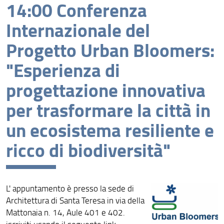
14:00 Conferenza
Archivio eventi
Internazionale del
Progetto Urban Bloomers:
"Esperienza di
progettazione innovativa
per trasformare la città in
un ecosistema resiliente e
ricco di biodiversità"
L' appuntamento è presso la sede di
Architettura di Santa Teresa in via della
Mattonaia n. 14, Aule 401 e 402.