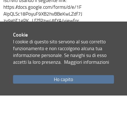
iscriviti usando il seguente link:
https://docs.google.com/forms/d/e/1F
AIpQLSc18PoyuF9XB2hvBBeKwLZdf7J
zv9gbT1gPK_LfZfPzw48fYA/viewfor
m
Cookie
Urban Bloomers
è un progetto di
I cookie di questo sito servono al suo corretto
ricerca super innovativo, inter- e
funzionamento e non raccolgono alcuna tua
transdisciplinare, che ha l’obiettivo
informazione personale. Se navighi su di esso
sensibilizzare i cittadini
principale di
accetti la loro presenza.
Maggiori informazioni
sui
(soprattutto le giovani generazioni)
benefici ambientali che possiamo
ottenere attraverso la rigenerazione e
Ho capito
la co-progettazione degli spazi.
Lavorando con le scuole medie
Carducci e Manzoni di Firenze, il
progetto promuove soluzioni
innovative per aumentare la presenza
del verde negli spazi della scuola,
favorire la biodiversità e l'adattamento