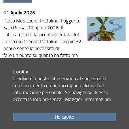
11 Aprile 2026
Parco Mediceo di Pratolino. Paggeria.
Sala Rossa. 11 aprile 2026. Il
Laboratorio Didattico Ambientale del
Parco mediceo di Pratolino compie 32
anni e sente la necessità di
fare un punto su quanto ha fatto ma
soprattutto su quello che potrà fare
facendo incontrare le realtà che
Cookie
ne hanno accompagnato la storia e
I cookie di questo sito servono al suo corretto
quelle che rappresentano l’oggi ed il
funzionamento e non raccolgono alcuna tua
domani dell’educazione alla
informazione personale. Se navighi su di esso
sostenibilità. I contesti sociali,
accetti la loro presenza.
Maggiori informazioni
economici e ambientali in cui viviamo
ed operiamo sono sempre più
Ho capito
problematici, ma proprio per questo è
necessario trovare strumenti e