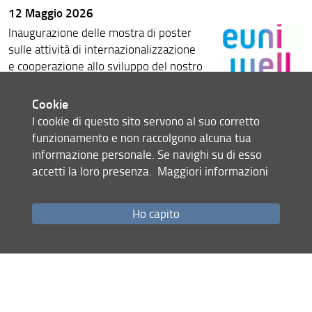
12 Maggio 2026
Inaugurazione delle mostra di poster
sulle attività di internazionalizzazione
e cooperazione allo sviluppo del nostro
ateneo, preceduta da un dibattito sul
tema organizzato in due panel
Cookie
discussion con la partecipazione di
I cookie di questo sito servono al suo corretto
importanti relatori del mondo delle
funzionamento e non raccolgono alcuna tua
istituzioni, universitario e del terzo
informazione personale. Se navighi su di esso
settore.
accetti la loro presenza.
Maggiori informazioni
14 maggio 2026 ore 14.00-19.00
presso il Campus Scienze Sociali,
Ho capito
Edificio D4 Via delle Pandette 35,
Firenze
Leggi il programma per saperne di più:
LOCANDINA_ATENEO_MONDO
Condividi