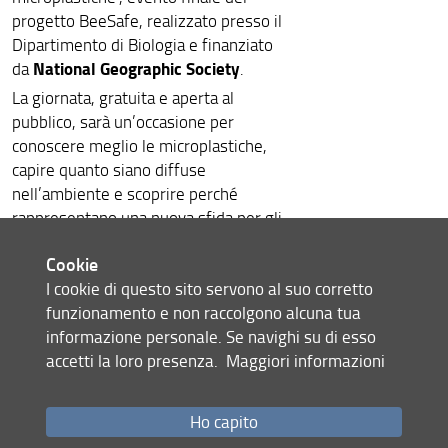
progetto BeeSafe, realizzato presso il
Dipartimento di Biologia e finanziato
National Geographic Society
da
.
La giornata, gratuita e aperta al
pubblico, sarà un’occasione per
conoscere meglio le microplastiche,
capire quanto siano diffuse
nell’ambiente e scoprire perché
rappresentano una nuova sfida per gli
ecosistemi.
Cookie
Attraverso interventi divulgativi e la
I cookie di questo sito servono al suo corretto
condivisione dei principali risultati del
funzionamento e non raccolgono alcuna tua
Progetto BeeSafe,
verrà approfondito
informazione personale. Se navighi su di esso
impatto delle
il possibile
accetti la loro presenza.
Maggiori informazioni
microplastiche sulle interazioni tra
piante e insetti impollinatori
e sarà
documentario "BeeSafe -
proiettato il
Ho capito
Dentro l'invisbile"
.