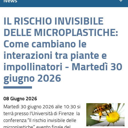
News
IL RISCHIO INVISIBILE
News recenti
DELLE MICROPLASTICHE:
Archivio
Come cambiano le
interazioni tra piante e
impollinatori - Martedì 30
giugno 2026
08 Giugno 2026
Martedì 30 giugno 2026 alle 10:30 si
terrà presso l'Università di Firenze la
conferenza:“Il rischio invisibile delle
microplastiche”, evento finale del